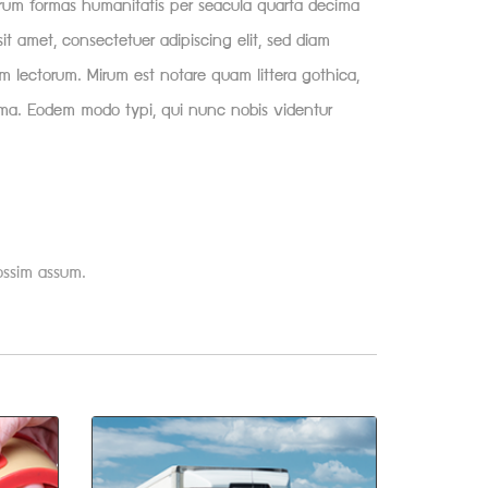
arum formas humanitatis per seacula quarta decima
t amet, consectetuer adipiscing elit, sed diam
m lectorum. Mirum est notare quam littera gothica,
ima. Eodem modo typi, qui nunc nobis videntur
ossim assum.