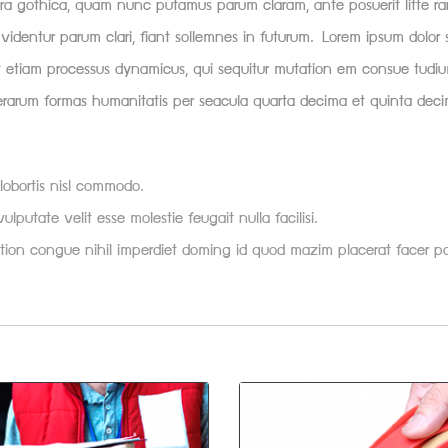
era gothica, quam nunc putamus parum claram, ante posuerit litte r
dentur parum clari, fiant sollemnes in futurum. Lorem ipsum dolor si
st etiam processus dynamicus, qui sequitur mutation em consue tudiu
rarum formas humanitatis per seacula quarta decima et quinta dec
 lobortis nisl commodo.
ulputate velit esse molestie feugait nulla facilisi.
ption congue nihil imperdiet doming id quod mazim placerat facer p