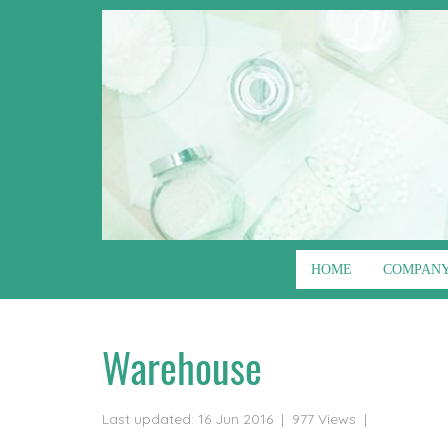
HOME
COMPANY
Home
All contents
Our Services
Warehou
Warehouse
Last updated: 16 Jun 2016
|
977 Views
|