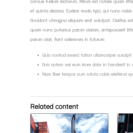
consue tudium lectorum. Mirum est notare quam litt
et quinta decima. Eodem modo typi, qui nunc nobis vi
tincidunt utmagna aliquam erat volutpat. Claritas e
quam nunc putamus parum claram, anteposuerit litte
parum clari, fiant sollemnes in futurum
Quis nostrud exerci tation ullamcorper suscipit
Duis autem vel eum iriure dolor in hendrerit in v
Nam liber tempor cum soluta nobis eleifend o
Related content