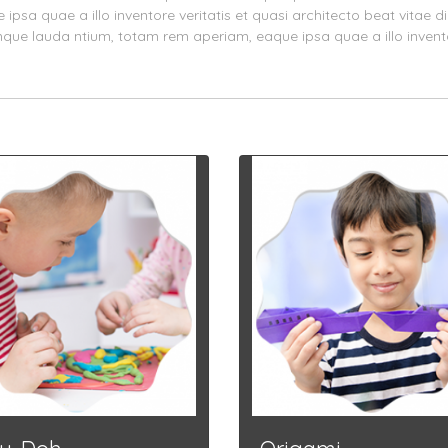
sa quae a illo inventore veritatis et quasi architecto beat vitae d
que lauda ntium, totam rem aperiam, eaque ipsa quae a illo inventore