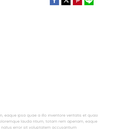
eaque ipsa quae a illo inventore veritatis et quasi
m doloremque lauda ntium, totam rem aperiam, eaque
te natus error sit voluptatem accusantium