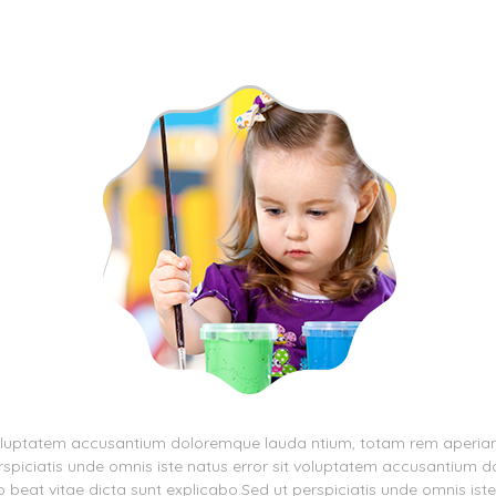
 voluptatem accusantium doloremque lauda ntium, totam rem aperiam, 
perspiciatis unde omnis iste natus error sit voluptatem accusantiu
cto beat vitae dicta sunt explicabo.Sed ut perspiciatis unde omnis is