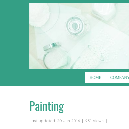
HOME
COMPANY
Home
All contents
Classes
Painting
Painting
Last updated: 20 Jun 2016
|
931 Views
|