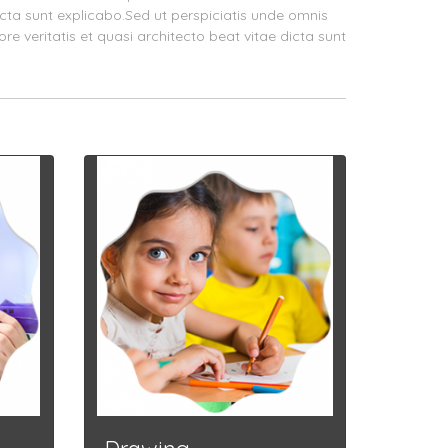
icta sunt explicabo.Sed ut perspiciatis unde omnis
 veritatis et quasi architecto beat vitae dicta sunt