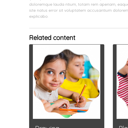
doloremque lauda ntium, totam rem aperiam, eaque ip
iste natus error sit voluptatem accusantium dolorem
explicabo.
Related content