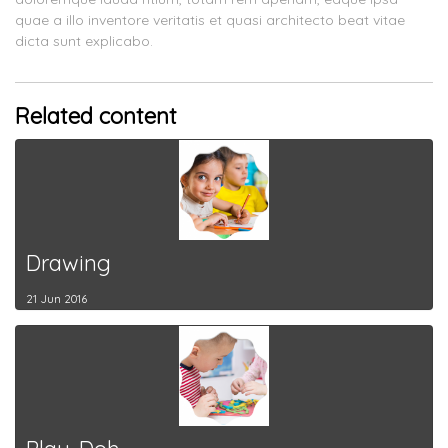
quae a illo inventore veritatis et quasi architecto beat vitae
dicta sunt explicabo.
Related content
Drawing
21 Jun 2016