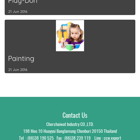
Play-Doh
21 Jun 2016
Painting
21 Jun 2016
Contact Us
Chorchaiwat Industry CO.,LTD.
198 Moo.10 Huayyai Banglamung Chonburi 20150 Thailand
Tel : (66)38 190 525‬
Fax : (66)38 239 119 Line : ccw.export